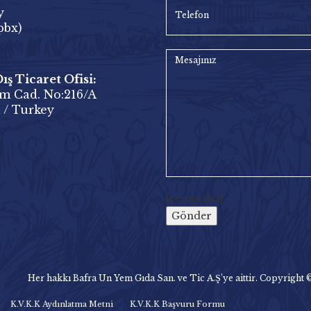
y
pbx)
ş Ticaret Ofisi:
m Cad. No:216/A
 / Turkey
[recaptcha]
Her hakkı Bafra Un Yem Gıda San. ve Tic A.Ş’ye aittir. Copyright 
K.V.K.K Aydınlatma Metni
K.V.K.K Başvuru Formu