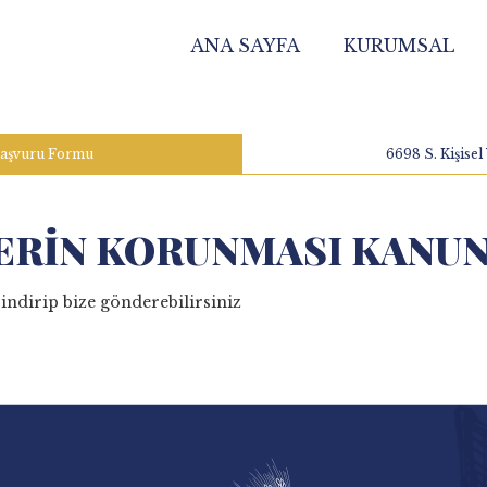
ANA SAYFA
KURUMSAL
 Başvuru Formu
6698 S. Kişise
RILERIN KORUNMASI KAN
ndirip bize gönderebilirsiniz