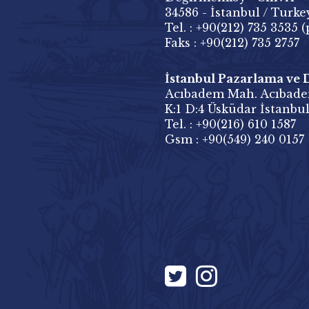
34586 - İstanbul / Turke
Tel. : +90(212) 735 3535 (
Faks : +90(212) 735 2757
İstanbul Pazarlama ve Dı
Acıbadem Mah. Acıbade
K:1 D:4 Üsküdar İstanbul
Tel. : +90(216) 610 1587
Gsm : +90(549) 240 0157