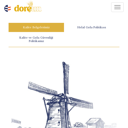
T
o
g
g
Kalite Belgelerimiz
Helal Gıda Politikası
l
e
Kalite ve Gıda Güvenliği
Politikamız
n
a
v
i
g
a
t
i
o
n