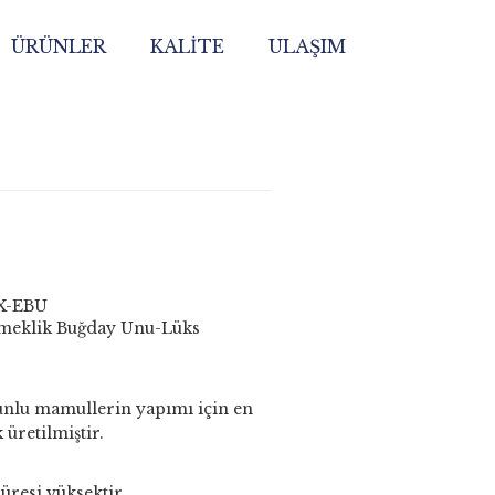
ÜRÜNLER
KALİTE
ULAŞIM
X-EBU
eklik Buğday Unu-Lüks
unlu mamullerin yapımı için en
 üretilmiştir.
üresi yüksektir.