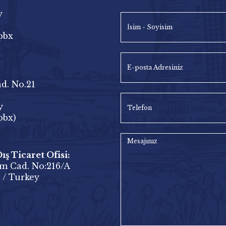
y
pbx
d. No.21
y
pbx)
ş Ticaret Ofisi:
m Cad. No:216/A
 / Turkey