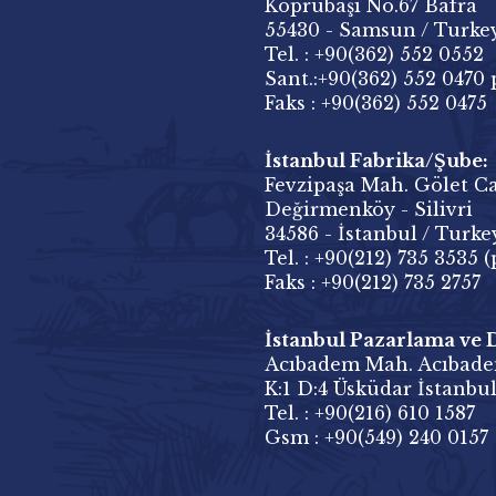
Köprübaşı No.67 Bafra
55430 - Samsun / Turke
Tel. : +90(362) 552 0552
Sant.:+90(362) 552 0470 
Faks : +90(362) 552 0475
İstanbul Fabrika/Şube:
Fevzipaşa Mah. Gölet Ca
Değirmenköy - Silivri
34586 - İstanbul / Turke
Tel. : +90(212) 735 3535 (
Faks : +90(212) 735 2757
İstanbul Pazarlama ve Dı
Acıbadem Mah. Acıbade
K:1 D:4 Üsküdar İstanbul
Tel. : +90(216) 610 1587
Gsm : +90(549) 240 0157