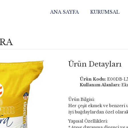
ANA SAYFA
KURUMSAL
FRA
Ürün Detayları
Ürün Kodu:
E00DB-L
Kullanım Alanları:
Ekm
Ürün Bilgisi:
Her çeşit ekmek ve benzeri 
iyi buğdaylardan özel olarak
Yapısal Özellikleri:
* Ateşe dayanma direnci ve s